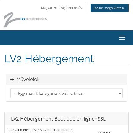
Magyar
Bejelentkezés
Kosár megtekintése
Váltá
a
navig
LV2 Hébergement
Műveletek
Lv2 Hébergement Boutique en ligne+SSL
Forfait mensuel sur serveur d'application