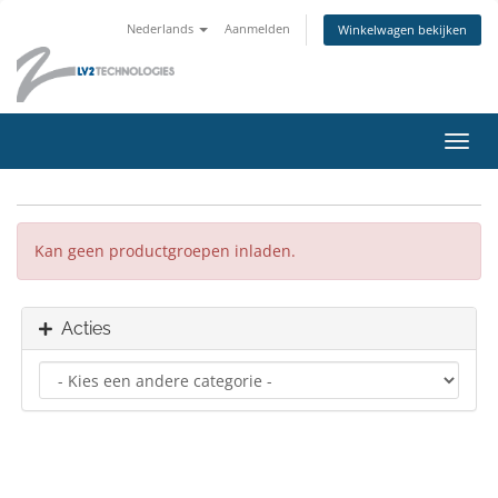
Nederlands
Aanmelden
Winkelwagen bekijken
Navig
in-/u
Kan geen productgroepen inladen.
Acties