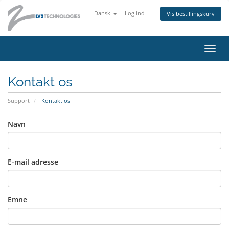
Dansk
Log ind
Vis bestillingskurv
Skift
navig
Kontakt os
Support
Kontakt os
Navn
E-mail adresse
Emne