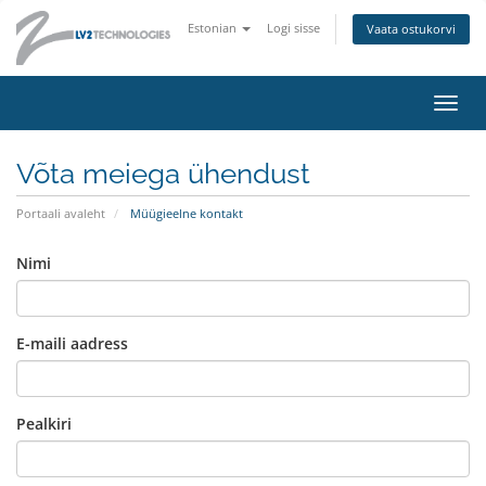
Estonian
Logi sisse
Vaata ostukorvi
Lülit
navig
Võta meiega ühendust
Portaali avaleht
Müügieelne kontakt
Nimi
E-maili aadress
Pealkiri