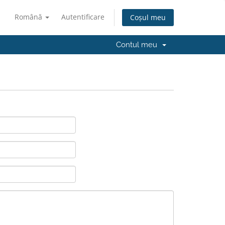
Română
Autentificare
Coșul meu
Contul meu