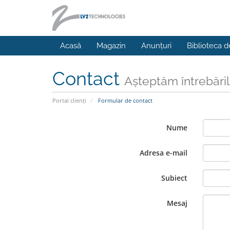
Acasă
Magazin
Anunțuri
Biblioteca d
Contact
Așteptăm întrebăr
Portal clienți
Formular de contact
Nume
Adresa e-mail
Subiect
Mesaj