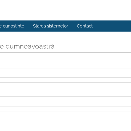
e cunoștințe
Starea sistemelor
Contact
ile dumneavoastră